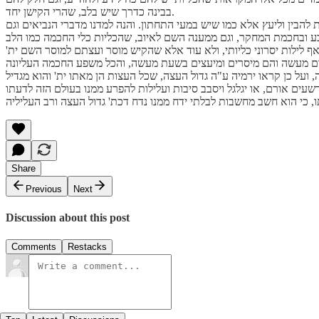
בבינה כדרך שיש בלב, שהרי הקישן יחד.
 להבין וליעץ אלא כמו שיש במעי התחתון. והנה למדנו מדברי הנביאים וגם
ף לילות יסרוני כליותי, ולא עוד אלא שהקיש מוסר ועצתם למוסר השם ית'
ועל כן קראו ירמיה ע"ה גדול העצה, שכל העצות הן מאתו ית' והוא מגדיל
עים אורם, או יגלגל ויסבב סיבות ועלילות להפרע ממנו בעולם הזה לדעתו
Share
Previous
Next
Discussion about this post
Comments
Restacks