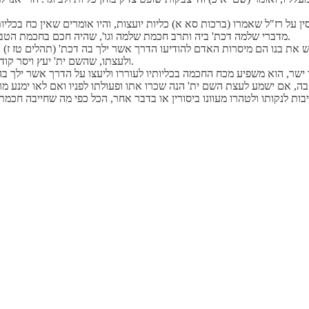
 על רז"ל שאמרו (ברכות סא א) כליות יועצות, והיו אומרים שאין כח בכליות
מדברי שלמה דכת' ביה ותרב חכמת שלמה וגו', שהיה חכם בחכמת הטבע ובחכמת המחקר, וגם ממענה השם לאיוב, שהכליות כלי החכמה כמו הלב.
ש את בנו הם מיסרות האדם להודיעו הדרך אשר ילך בה דכת' (תהלים טז ז) א
ולעצתו, שהשם ית' יעץ ויסר קודם מעשה והם מיסרים ומיעצים בשעת מעשה, והכל משפע החכמה העליונה.
ישר, הוא משפיע מכח החכמה בכליותיו לעוררו וליעצו על הדרך אשר ילך בה, 
, אם ישמע לעצת השם ית' הנה שכרו אתו ופעולתו לפניו ואם לאו ימנע מרש