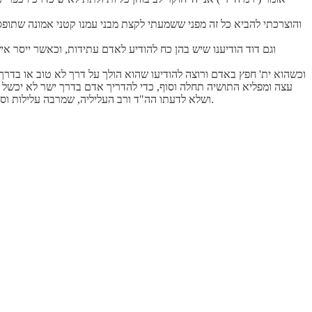
והוצרכתי להביא כל זה מפני ששמעתי לקצת מבני עמנו קטני אמונה שתופסין
וגם דוד הודיענו שיש בהן כח להודיע לאדם עתידות, וכאשר ייסר אי
וכשהוא ית' חפץ באדם ורוצה להודיעו שהוא הולך על דרך לא טוב או בדרך 
עצה ומפליא התושיה תחלה וסוף, כדי להדריך אדם בדרך ישר לא יכשל בה
ושלא לדעתו הה"ד ורב העליליה, שמרבה עלילות וסיבות לנקותו ולטהרו מעוונו ביסורין או בדבר אחר, הכל כפי מה שחייבה חכמתו, כי הוא חשב מחשבות לבלתי ידח ממנו נדח דכת' גדול העצה ורב העליליה.