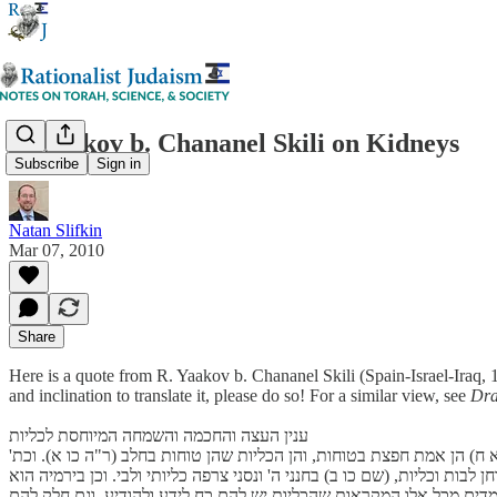
R. Yaakov b. Chananel Skili on Kidneys
Subscribe
Sign in
Natan Slifkin
Mar 07, 2010
Share
Here is a quote from R. Yaakov b. Chananel Skili (Spain-Israel-Iraq, 1
and inclination to translate it, please do so! For a similar view, see
Dra
ענין העצה והחכמה והשמחה המיוחסת לכליות
א ח) הן אמת חפצת בטוחות, והן הכליות שהן טוחות בחלב (ר"ה כו א). וכת'
בות וכליות, (שם כו ב) בחנני ה' ונסני צרפה כליותי ולבי. וכן בירמיה הוא
נו למדים מכל אלו המקראות שהכליות יש להם כח לידע ולהודיע, וגם חלק להם