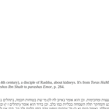
4th century), a disciple of Rashba, about kidneys. It's from
Toras HaM
shos Ibn Shuib
to
parashas Emor
, p. 284.
עצות ומחכימות. וכן הוא אומר (איוב לח לו) מי שת בטוחות חכמה, (תהלים נ
 והמחקר תלה השמחה בכליות כמו בלב. וכן בדוד הוא אומר (תהלים ז י) ובוחן ל
 מעלליו, ואומר (שם יא כ) וה' צבקות שופט צדק בוחן כליות ולב וגו'. הרי א