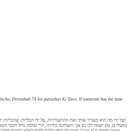
incha
,
Derashah
74 for
parashas Ki Tavo.
If someone has the time
ועל ידי מה הוא מעורר אותי זאת ההתעוררות, על ידי הכליות, שהכליות יו
(משלי כג טז) ישמח לבי גם אני ותעלוזנה כליותי, הרי שלמה גדול חכמי הטבע
אומר (ירמיה יז י) אני ה' חוקר לב בוחן כליות ולתת לאיש כדרכיו כפרי